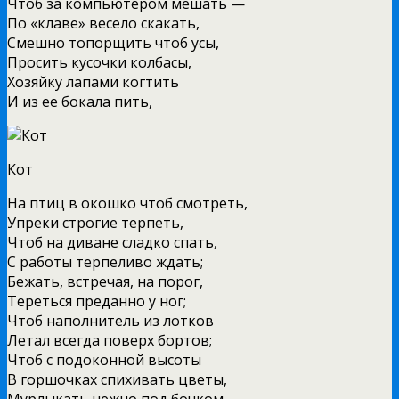
Чтоб за компьютером мешать —
По «клаве» весело скакать,
Смешно топорщить чтоб усы,
Просить кусочки колбасы,
Хозяйку лапами когтить
И из ее бокала пить,
Кот
На птиц в окошко чтоб смотреть,
Упреки строгие терпеть,
Чтоб на диване сладко спать,
С работы терпеливо ждать;
Бежать, встречая, на порог,
Тереться преданно у ног;
Чтоб наполнитель из лотков
Летал всегда поверх бортов;
Чтоб с подоконной высоты
В горшочках спихивать цветы,
Мурлыкать нежно под бочком,