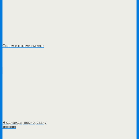
Споем с котами вместе
Я однажды, верно, стану
кошкою