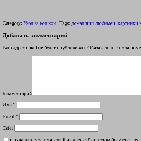
Category:
Уход за кошкой
| Tags:
домашний любимец
,
картинки 
Добавить комментарий
Ваш адрес email не будет опубликован.
Обязательные поля пом
Комментарий
Имя
*
Email
*
Сайт
Сохранить моё имя, email и адрес сайта в этом браузере д