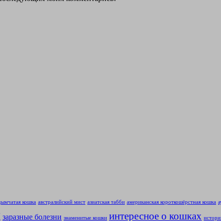
дымчатая кошка
австралийский мист
азиатская табби
американская короткошёрстная кошка
а
ц
интересное о кошках
заразные болезни
знаменитые кошки
истори