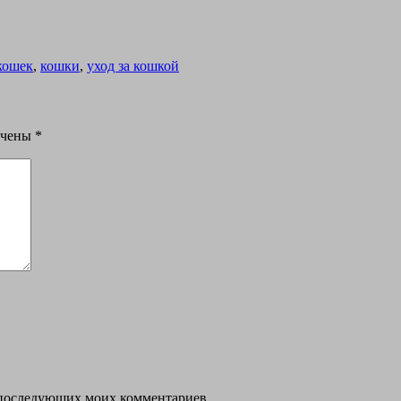
кошек
,
кошки
,
уход за кошкой
ечены
*
ля последующих моих комментариев.