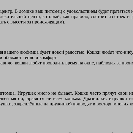
нтр. В домике ваш питомец с удовольствием будет прятаться ил
лекательный центр, который, как правило, состоит из стоек и
ать с высоты за происходящим).
 для вашего любимца будет новой радостью. Кошки любят что-нибу
и обожают тепло и комфорт.
авило, кошки любят проводить время на окне, наблюдая за прои
томца. Игрушек много не бывает. Кошки часто прячут свои игр
ьей мятой, нравятся не всем кошкам. Дразнилки, игрушки нап
ушки, закреплённые на пружинке) приводят в восторг многих к