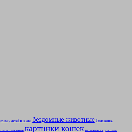
бездомные животные
утизм у детей и кошки
белая кошка
картинки кошек
и из жизни котов
коты алексея долотова