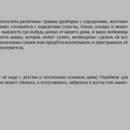
получить различные травмы (разборки с сородичами, жестокое
нно столкнётся с паразитами (глисты, блохи, клещи) и может
 – выкинуть где-нибудь далеко от вашего дома, и ваша любимица
ить кошку, которая любит гулять, необходимо: сделать ей все
илизована (иначе вам придётся воспитывать и пристраивать её
потеряется).
 её надо с детства и постепенно (сначала дома). Ошейник для
ка может убежать, а испугавшись, забраться в кусты или какие-