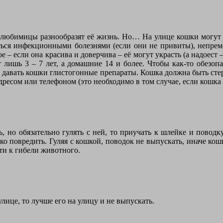
 любимицы разнообразят её жизнь. Но… На улице кошки могут 
ться инфекционными болезнями (если они не привиты), непреме
е – если она красива и доверчива – её могут украсть (а надоест
 лишь 3 – 7 лет, а домашние 14 и более. Чтобы как-то обезопас
 давать кошки глистогонные препараты. Кошка должна быть стер
ресом или телефоном (это необходимо в том случае, если кошка 
 но обязательно гулять с ней, то приучать к шлейке и поводку
ко повредить. Гуляя с кошкой, поводок не выпускать, иначе кош
сти к гибели животного.
лице, то лучше его на улицу и не выпускать.