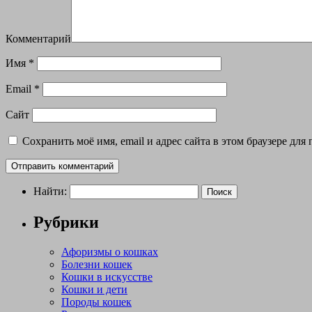
Комментарий
Имя
*
Email
*
Сайт
Сохранить моё имя, email и адрес сайта в этом браузере д
Найти:
Рубрики
Афоризмы о кошках
Болезни кошек
Кошки в искусстве
Кошки и дети
Породы кошек